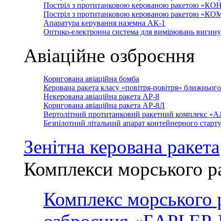
Постріл з протитанковою керованою ракетою «КО
Постріл з протитанковою керованою ракетою «К
Апаратура керування наземна АК-1
Оптико-електронна система для вимірювань вигин
Авіаційне озброєння
Коригована авіаційна бомба
Керована ракета класу «повітря-повітря» ближньог
Некерована авіаційна ракета АР-8
Коригована авіаційна ракета АР-8Л
Вертолітний протитанковий ракетний комплекс «
Безпілотний літальний апарат контейнерного стар
Зенітна керована ракета
Комплекси морського р
Комплекс морського 