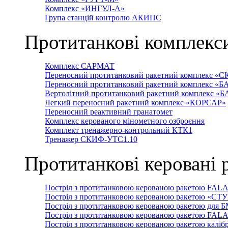
Комплекс «ИНГУЛ-А»
Група станцій контролю АКИПС
Протитанкові комплекс
Комплекс САРМАТ
Переносний протитанковий ракетний комплекс «С
Переносний протитанковий ракетний комплекс «Б
Вертолітний протитанковий ракетний комплекс «
Легкий переносний ракетний комплекс «КОРСАР»
Переносний реактивний гранатомет
Комплекс керованого мінометного озброєння
Комплект тренажерно-контрольний КТК1
Тренажер СКИФ-УТС1.10
Протитанкові керовані 
Постріл з протитанковою керованою ракетою FAL
Постріл з протитанковою керованою ракетою «СТ
Постріл з протитанковою керованою ракетою для 
Постріл з протитанковою керованою ракетою FAL
Постріл з протитанковою керованою ракетою каліб