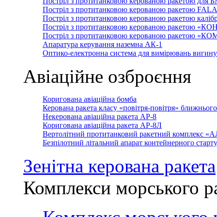
Постріл з протитанковою керованою ракетою для 
Постріл з протитанковою керованою ракетою FAL
Постріл з протитанковою керованою ракетою каліб
Постріл з протитанковою керованою ракетою «КО
Постріл з протитанковою керованою ракетою «К
Апаратура керування наземна АК-1
Оптико-електронна система для вимірювань вигин
Авіаційне озброєння
Коригована авіаційна бомба
Керована ракета класу «повітря-повітря» ближньог
Некерована авіаційна ракета АР-8
Коригована авіаційна ракета АР-8Л
Вертолітний протитанковий ракетний комплекс «
Безпілотний літальний апарат контейнерного стар
Зенітна керована ракета
Комплекси морського р