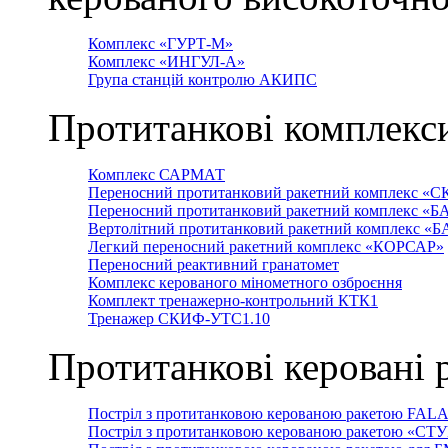
Комплекс «ГУРТ-М»
Комплекс «ИНГУЛ-А»
Група станцій контролю АКИПС
Протитанкові комплекс
Комплекс САРМАТ
Переносний протитанковий ракетний комплекс «С
Переносний протитанковий ракетний комплекс «Б
Вертолітний протитанковий ракетний комплекс «
Легкий переносний ракетний комплекс «КОРСАР»
Переносний реактивний гранатомет
Комплекс керованого мінометного озброєння
Комплект тренажерно-контрольний КТК1
Тренажер СКИФ-УТС1.10
Протитанкові керовані 
Постріл з протитанковою керованою ракетою FAL
Постріл з протитанковою керованою ракетою «СТ